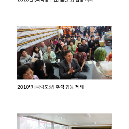
2010년 [극락도량] 추석 합동 제례