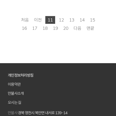
처음
이전
11
12
13
14
15
16
17
18
19
20
다음
맨끝
개인정보처리방침
이용약관
만불사소개
오시는 길
만불사
경북 영천시 북안면 내서로 139-14