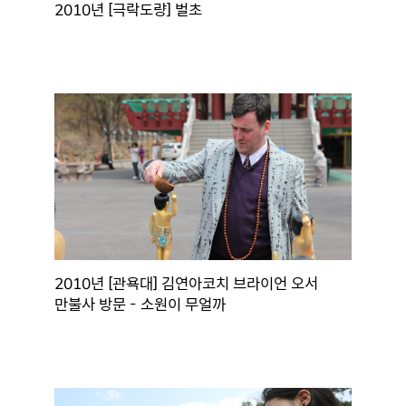
2010년 [극락도량] 벌초
2010년 [관욕대] 김연아코치 브라이언 오서
만불사 방문 - 소원이 무얼까