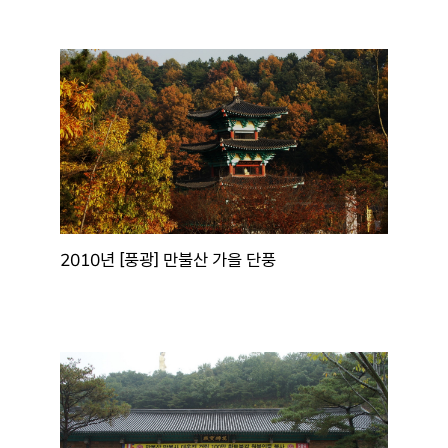
2010년 [풍광] 만불산 가을 단풍