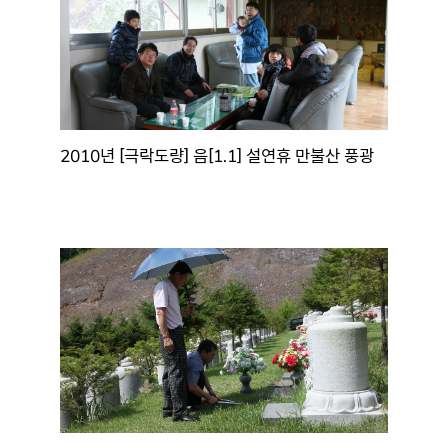
2010년 [극락도량] 음[1.1] 설연휴 만불산 풍광