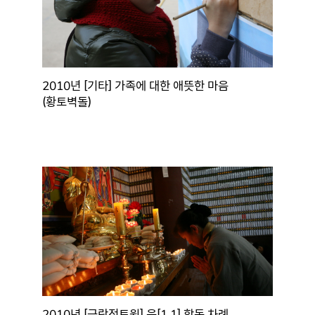
2010년 [기타] 가족에 대한 애뜻한 마음
(황토벽돌)
2010년 [극락정토원] 음[1.1] 합동 차례