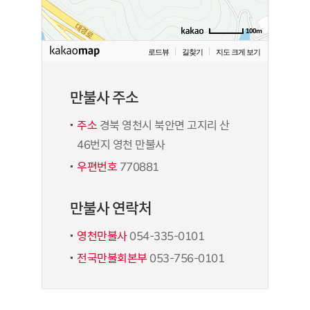
100m
로드뷰
길찾기
지도 크게 보기
만불사 주소
주소
경북 영천시 북안면 고지리 산
46번지 영천 만불사
우편번호
770881
만불사 연락처
영천만불사
054-335-0101
전국만불회본부
053-756-0101