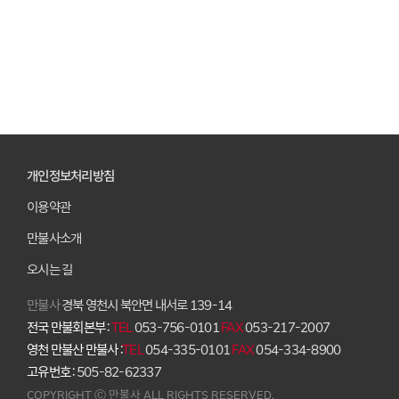
개인정보처리방침
이용약관
만불사소개
오시는 길
만불사
경북 영천시 북안면 내서로 139-14
전국 만불회본부 :
TEL
053-756-0101
FAX
053-217-2007
영천 만불산 만불사 :
TEL
054-335-0101
FAX
054-334-8900
고유번호 :
505-82-62337
COPYRIGHT Ⓒ 만불사 ALL RIGHTS RESERVED.