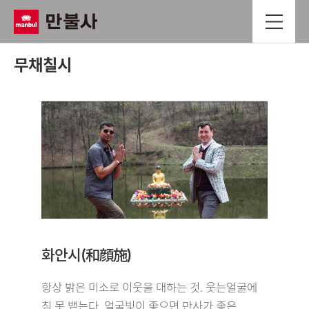
무채칠시
화안시(和顔施)
항상 밝은 미소로 이웃을 대하는 것. 웃는얼굴에
침 못 뱉는다. 얼굴빛이 좋으면 만사가 좋은