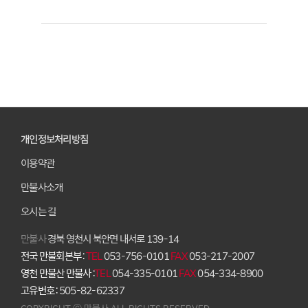
개인정보처리방침
이용약관
만불사소개
오시는 길
만불사
경북 영천시 북안면 내서로 139-14
전국 만불회본부 :
TEL
053-756-0101
FAX
053-217-2007
영천 만불산 만불사 :
TEL
054-335-0101
FAX
054-334-8900
고유번호 :
505-82-62337