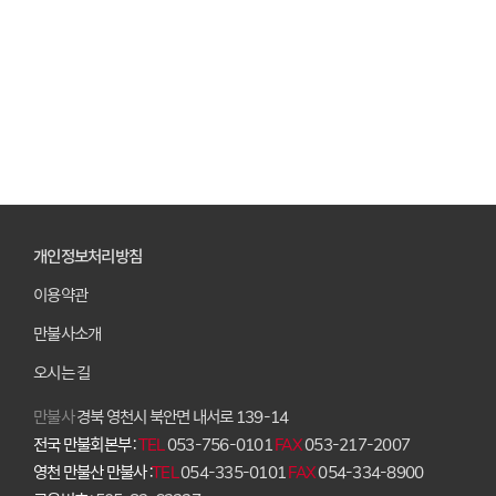
개인정보처리방침
이용약관
만불사소개
오시는 길
만불사
경북 영천시 북안면 내서로 139-14
전국 만불회본부 :
TEL
053-756-0101
FAX
053-217-2007
영천 만불산 만불사 :
TEL
054-335-0101
FAX
054-334-8900