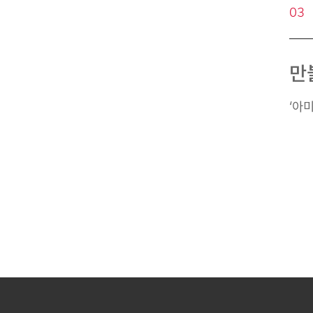
03
만
‘아