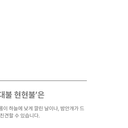
대불 현현불’은
름이 하늘에 낮게 깔린 날이나, 밤안개가 드
친견할 수 있습니다.