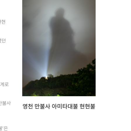
현현
였던
세계로
만불사
영천 만불사 아미타대불 현현불
낸
불’은