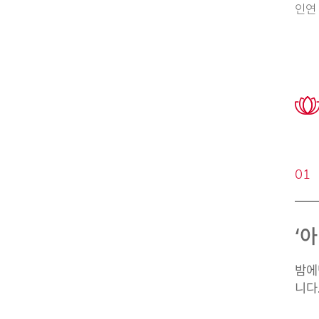
인연
01
‘
밤에
니다