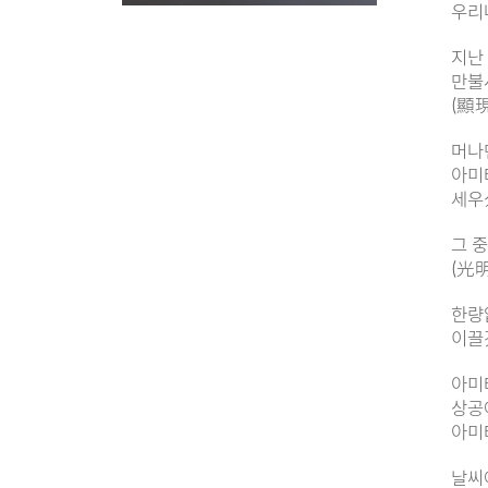
우리
지난
만불
(顯
머나
아미
세우
그 
(光
한량
이끌
아미
상공
아미
날씨