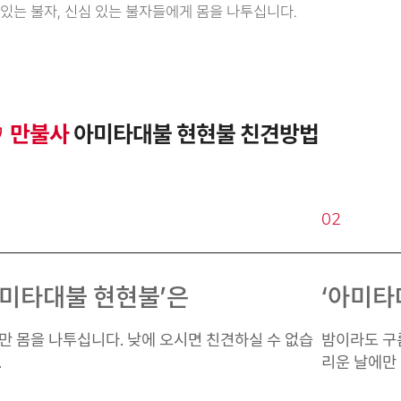
 있는 불자, 신심 있는 불자들에게 몸을 나투십니다.
만불사
아미타대불 현현불 친견방법
02
아미타대불 현현불’은
‘아미타
만 몸을 나투십니다. 낮에 오시면 친견하실 수 없습
밤이라도 구
.
리운 날에만 