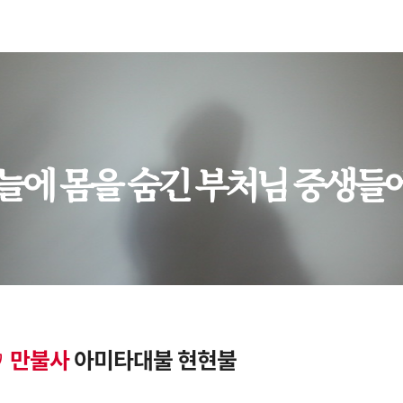
늘에 몸을 숨긴 부처님 중생들
만불사
아미타대불 현현불