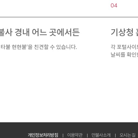
04
불사 경내 어느 곳에서든
기상청
미타불 현현불’을 친견할 수 있습니다.
각 포털사이
날씨를 확인
개인정보처리방침
이용약관
만불사소개
오시는 길