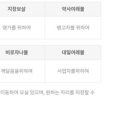
지장보살
약사여래불
영가를 위하여
병고자를 위하여
비로자나불
대일여래불
깨달음을위하여
사업자를위하여
 이동하여 모실 있으며, 원하는 자리를 지정할 수