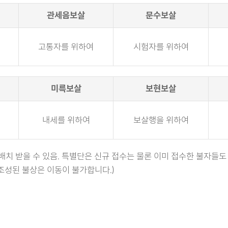
관세음보살
문수보살
고통자를 위하여
시험자를 위하여
미륵보살
보현보살
내세를 위하여
보살행을 위하여
배치 받을 수 있음. 특별단은 신규 접수는 물론 이미 접수한 불자들도
 조성된 불상은 이동이 불가합니다.)