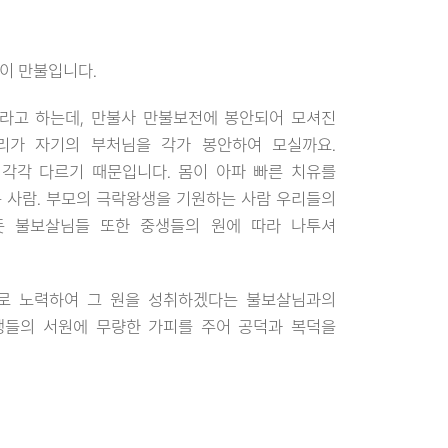
이 만불입니다.
라고 하는데, 만불사 만불보전에 봉안되어 모셔진
리가 자기의 부처님을 각가 봉안하여 모실까요.
각각 다르기 때문입니다. 몸이 아파 빠른 치유를
는 사람. 부모의 극락왕생을 기원하는 사람 우리들의
듯 불보살님들 또한 중생들의 원에 따라 나투셔
로 노력하여 그 원을 성취하겠다는 불보살님과의
생들의 서원에 무량한 가피를 주어 공덕과 복덕을