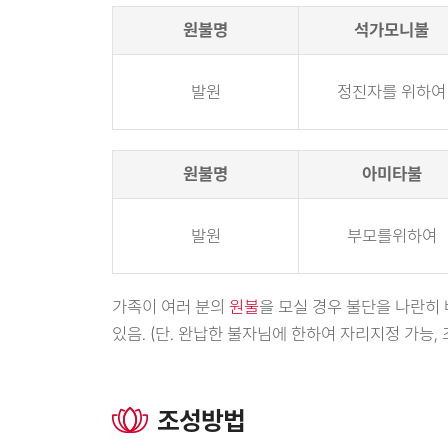
원불명
석가모니불
발원
정진자를 위하여
원불명
아미타불
발원
부모를위하여
가족이 여러 분의
원불
을 모실 경우 불단을 나란히 
있음. (단. 완납한 불자님에 한하여 자리지정 가능,
조성방법