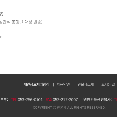
명)
 점안식 봉행(초대장 발송)
착
개인정보처리방침
이용약관
만불사소개
오시는 길
본부 :
TEL
053-756-0101
FAX
053-217-2007
영천 만불산 만불사 :
T
COPYRIGHT Ⓒ 만불사 ALL RIGHTS RESERVED.