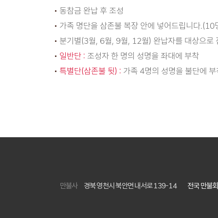
동참금 완납 후 조성
가족 명단을 삼존불 복장 안에 넣어드립니다.(10
분기별(3월, 6월, 9월, 12월) 완납자를 대상으로
일반단 :
조성자 한 명의 성명을 좌대에 부착
특별단(삼존불 뒷) :
가족 4명의 성명을 불단에 부
만불사
경북 영천시 북안면 내서로 139-14
전국 만불회