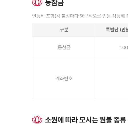
동참금
인등비 포함(각 불상마다 영구적으로 인등 점등해 
구분
특별단 (만
동참금
10
계좌번호
소원에 따라 모시는 원불 종류