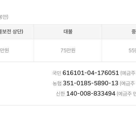
봉안)
불보전 상단)
대불
중
0만원
75만원
55
616101-04-176051
국민
(예금주
351-0185-5890-13
농협
(예금주
140-008-833494
신한
(예금주 