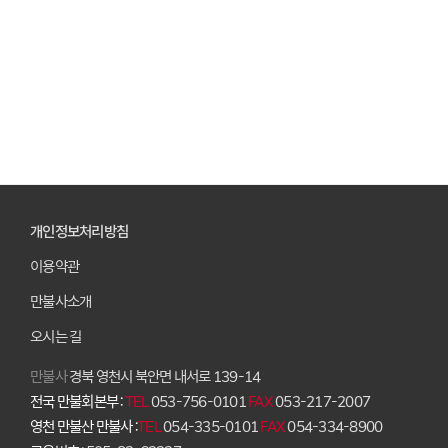
개인정보처리방침
이용약관
만불사소개
오시는 길
만불사
경북 영천시 북안면 내서로 139-14
전국 만불회본부 :
TEL
053-756-0101
FAX
053-217-2007
영천 만불산 만불사 :
TEL
054-335-0101
FAX
054-334-8900