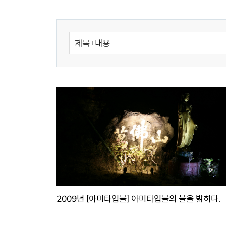
2009년 [아미타입불] 아미타입불의 불을 밝히다.