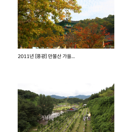
2011년 [풍광] 만불산 가을...