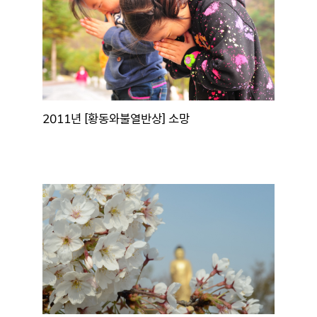
2011년 [황동와불열반상] 소망