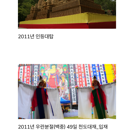
2011년 인등대탑
2011년 우란분절(백중) 49일 천도대재_입재