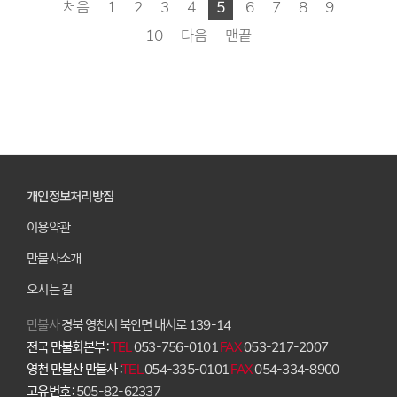
처음
1
2
3
4
5
6
7
8
9
10
다음
맨끝
개인정보처리방침
이용약관
만불사소개
오시는 길
만불사
경북 영천시 북안면 내서로 139-14
전국 만불회본부 :
TEL
053-756-0101
FAX
053-217-2007
영천 만불산 만불사 :
TEL
054-335-0101
FAX
054-334-8900
고유번호 :
505-82-62337