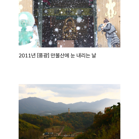
2011년 [풍광] 만불산에 눈 내리는 날