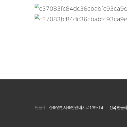
만불사
경북 영천시 북안면 내서로 139-14
전국 만불회