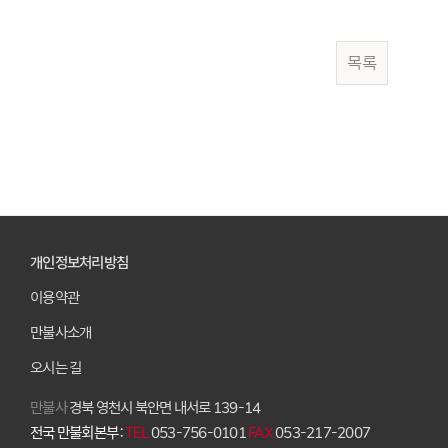
목록
개인정보처리방침
이용약관
만불사소개
오시는 길
만불사
경북 영천시 북안면 내서로 139-14
전국 만불회본부 :
TEL
053-756-0101
FAX
053-217-2007