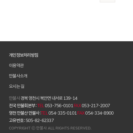
개인정보처리방침
이용약관
만불사소개
오시는 길
만불사
경북 영천시 북안면 내서로 139-14
전국 만불회본부 :
TEL
053-756-0101
FAX
053-217-2007
영천 만불산 만불사 :
TEL
054-335-0101
FAX
054-334-8900
고유번호 :
505-82-62337
COPYRIGHT Ⓒ 만불사 ALL RIGHTS RESERVED.