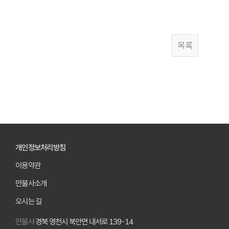
목록
개인정보처리방침
이용약관
만불사소개
오시는 길
만불사
경북 영천시 북안면 내서로 139-14