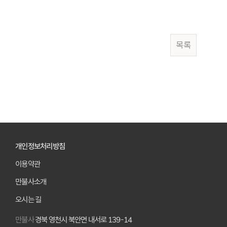
목록
개인정보처리방침
이용약관
만불사소개
오시는 길
만불사
경북 영천시 북안면 내서로 139-14