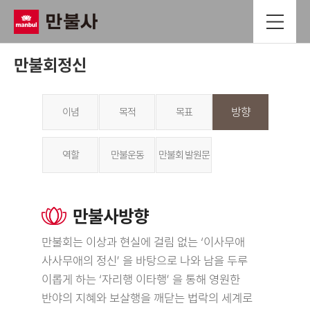
만불회정신
방향
이념
목적
목표
역할
만불운동
만불회 발원문
만불사방향
만불회는 이상과 현실에 걸림 없는 ‘이사무애
사사무애의 정신’ 을 바탕으로 나와 남을 두루
이롭게 하는 ‘자리행 이타행’ 을 통해 영원한
반야의 지혜와 보살행을 깨닫는 법락의 세계로