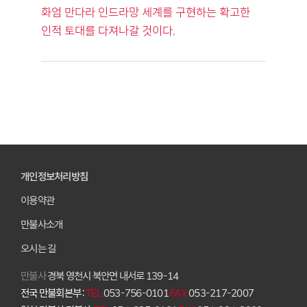
화엄 만다라 인드라망 세계를 구현하는 확고한
인적 토대를 다져나갈 것이다.
개인정보처리방침
이용약관
만불사소개
오시는 길
만불사
경북 영천시 북안면 내서로 139-14
전국 만불회본부 :
TEL
053-756-0101
FAX
053-217-2007