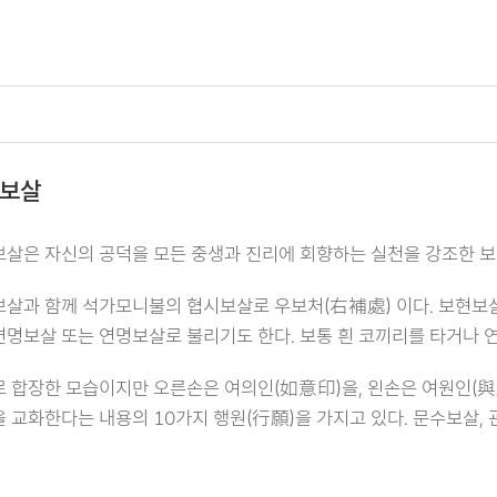
보살
살은 자신의 공덕을 모든 중생과 진리에 회향하는 실천을 강조한 보살
살과 함께 석가모니불의 협시보살로 우보처(右補處) 이다. 보현보
명보살 또는 연명보살로 불리기도 한다. 보통 흰 코끼리를 타거나 
 합장한 모습이지만 오른손은 여의인(如意印)을, 왼손은 여원인(與
 교화한다는 내용의 10가지 행원(行願)을 가지고 있다. 문수보살, 