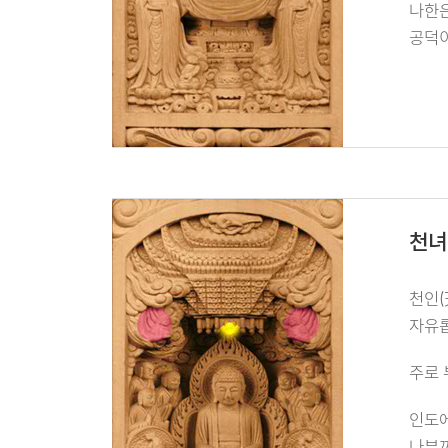
나한은
공덕이
천녀
천인(
자유롭
주로 
인도에
나부끼