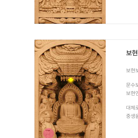
보현
보현보
문수보
보현연
대체로
중생을