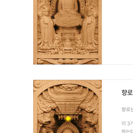
향로
향로는
이 3
하는데