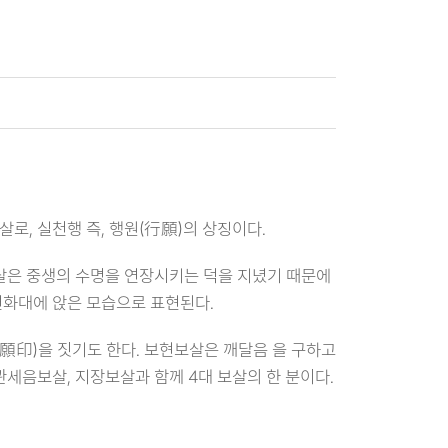
로, 실천행 즉, 행원(行願)의 상징이다.
살은 중생의 수명을 연장시키는 덕을 지녔기 때문에
연화대에 앉은 모습으로 표현된다.
願印)을 짓기도 한다. 보현보살은 깨달음 을 구하고
관세음보살, 지장보살과 함께 4대 보살의 한 분이다.