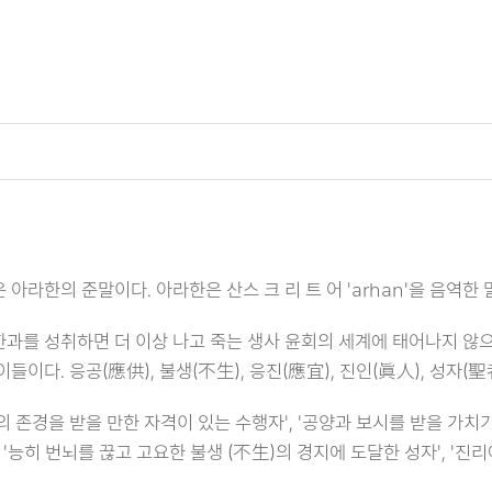
 아라한의 준말이다. 아라한은 산스 크 리 트 어 'arhan'을 음역
과를 성취하면 더 이상 나고 죽는 생사 윤회의 세계에 태어나지 않
이들이다. 응공(應供), 불생(不生), 응진(應宜), 진인(眞人), 성자(
의 존경을 받을 만한 자격이 있는 수행자', '공양과 보시를 받을 가치
, '능히 번뇌를 끊고 고요한 불생 (不生)의 경지에 도달한 성자', '진