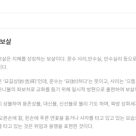
보살
살은 지혜를 상징하는 보살이다. 문수 사리,만수실, 만수실리 등으로
다.
 ‘묘길상(妙吉祥)'인데, 문수는 ‘묘(妙)하다'는 뜻이고, 사리는 '으뜸 (頭)
니불의 좌보처로 교화를 돕기 위해 일시적 방편으로 출현하여 보살의
 성불하여 용존상불, 대신불, 신선불로 불리 기도 하며, 북방 상희
오른손에 칼, 왼손에 푸른 연꽃을 들거나 사자를 타고 있고 있는 모습
 타고 있는 것은 위엄과 용맹을 표현한 것이다.