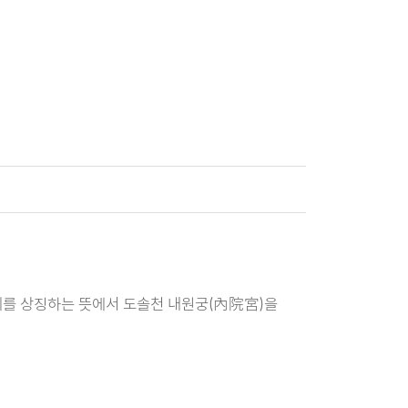
계를 상징하는 뜻에서 도솔천 내원궁(內院宮)을