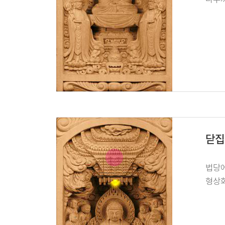
닫집
법당에
형상