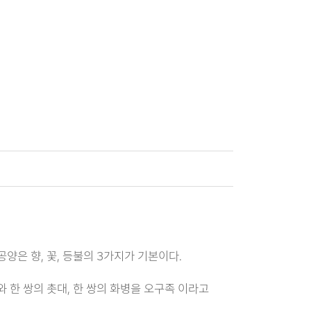
공양은 향, 꽃, 등불의 3가지가 기본이다.
와 한 쌍의 촛대, 한 쌍의 화병을 오구족 이라고