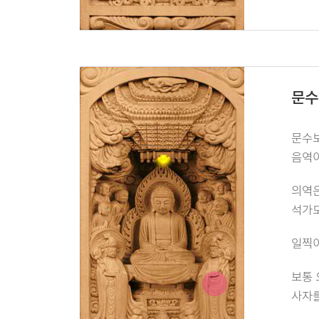
문수
문수보
음역이
의역은
석가모
일찍이
보통 
사자를