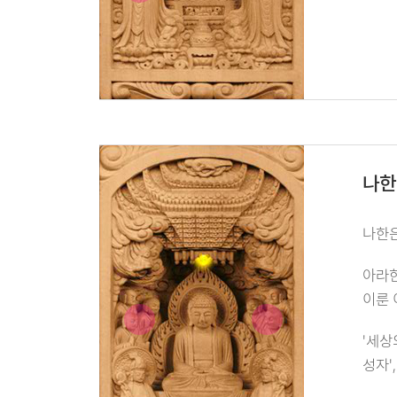
나한
나한은
아라한
이룬 
'세상
성자'