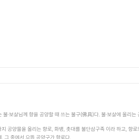
 불·보살님께 향을 공양할 때 쓰는 불구(佛具)다. 불·보살에 올리는 
가지 공양물을 올리는 향로, 화병, 촛대를 불단삼구족 이라 하고, 향로
, 그 중에서 으뜸 공양구가 향로다.