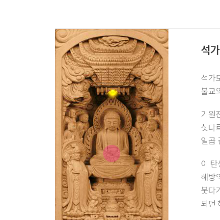
석가
석가모
불교의
기원전
싯다르
일곱 
이 탄
해방의
붓다가
되던 