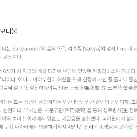
모니불
니는 Śākyamuni'의 음역으로, 석가족 (Śākya)의 성자 (mun
 교조이다.
 6세기 경 지금의 네팔 타라이 부근에 있었던 카필라바스투(가비라국
타이다. 어머니 마야부인이 해산을 위해 친정에 가던 중 룸비니 동
걸음씩 걷고 '천상천하유아독존(天上天下唯我獨 尊 三界皆苦吾當安
생게는 모든 생명이 존엄하다는 인간 평등, 인간 존엄의 선언이자, 
 선언이다. 부처님은 '사문유관(四門遊觀)을 통해 생로병사(生老病死
야의 보리수 아래에서 위없는 깨달음을 성취했다. 녹야원에서 함께 
해 쿠쉬 나가라에서 입멸하기까지 45년간 진리의 중생들을 교화했다