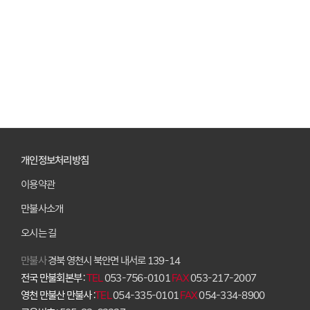
개인정보처리방침
이용약관
만불사소개
오시는 길
만불사
경북 영천시 북안면 내서로 139-14
전국 만불회본부 :
TEL
053-756-0101
FAX
053-217-2007
영천 만불산 만불사 :
TEL
054-335-0101
FAX
054-334-8900