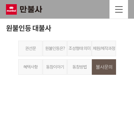
원불인등 대불사
권선문
원불인등은?
조성형태 의미
제원/제작과정
불사문의
혜택사항
동참이야기
동참방법