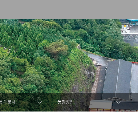
등 대불사
동참방법